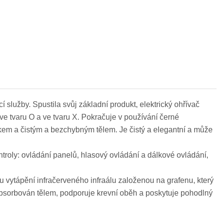
služby. Spustila svůj základní produkt, elektrický ohřívač
e tvaru O a ve tvaru X. Pokračuje v používání černé
kem a čistým a bezchybným tělem. Je čistý a elegantní a může
troly: ovládání panelů, hlasový ovládání a dálkové ovládání,
 vytápění infračerveného infraálu založenou na grafenu, který
e absorbován tělem, podporuje krevní oběh a poskytuje pohodlný