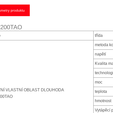
metry produktu
200TAO
o
třída
metoda ko
napětí
Kvalita ma
technolog
moc
NÍ VLASTNÍ OBLAST DLOUHODA
teplota
00TAO
hmotnost
Vytápěcí 