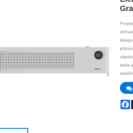
Gra
Prostře
ohříva
design
přijímá
odpařo
takže j
elektři
F