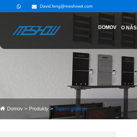
David.feng@meshowit.com
DOMOV
O NÁS
Domov
Produkty
Topení grafenu