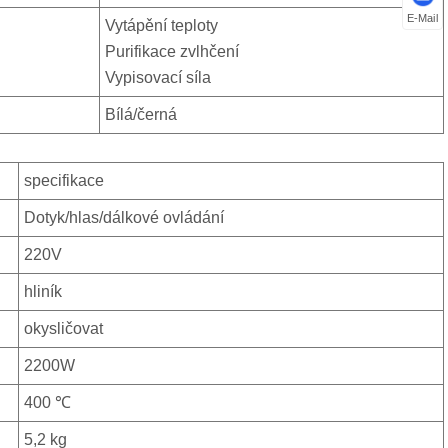
E-Mail
Vytápění teploty
Purifikace zvlhčení
Vypisovací síla
Bílá/černá
specifikace
Dotyk/hlas/dálkové ovládání
220V
hliník
okysličovat
2200W
400 ℃
5,2 kg