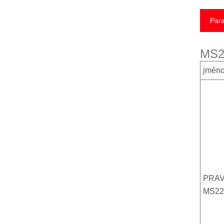
Para
MS2
jmén
PRAV
MS22