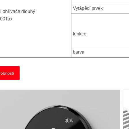
Vytápěcí prvek
l ohřívače dlouhý
00Tax
funkce
barva
obnosti