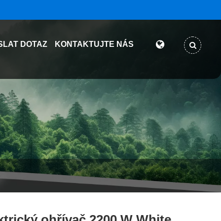
SLAT DOTAZ
KONTAKTUJTE NÁS
ktrický ohřívač 2200 W White