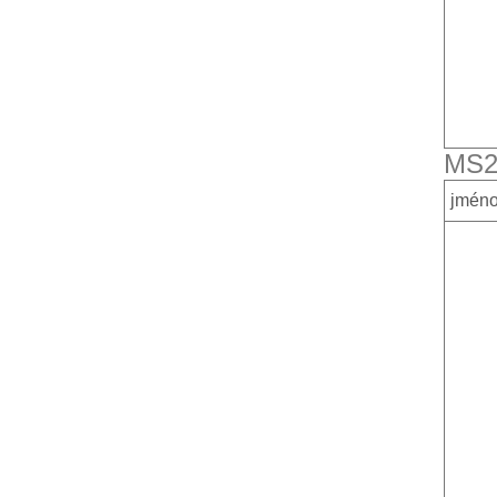
MS2
jmén