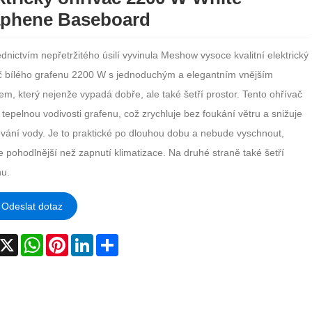
phene Baseboard
dnictvím nepřetržitého úsilí vyvinula Meshow vysoce kvalitní elektrický
č bílého grafenu 2200 W s jednoduchým a elegantním vnějším
em, který nejenže vypadá dobře, ale také šetří prostor. Tento ohřívač
 tepelnou vodivosti grafenu, což zrychluje bez foukání větru a snižuje
vání vody. Je to praktické po dlouhou dobu a nebude vyschnout,
e pohodlnější než zapnutí klimatizace. Na druhé straně také šetří
nu.
Odeslat dotaz
acebook
X
WhatsApp
Pinterest
LinkedIn
Share