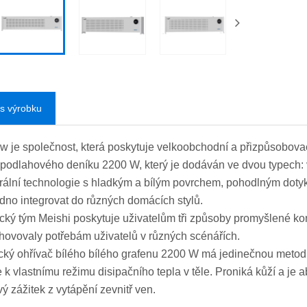
s výrobku
 je společnost, která poskytuje velkoobchodní a přizpůsobovací 
 podlahového deníku 2200 W, který je dodáván ve dvou typech: v
urální technologie s hladkým a bílým povrchem, pohodlným doty
dno integrovat do různých domácích stylů.
cký tým Meishi poskytuje uživatelům tři způsoby promyšlené kon
hovovaly potřebám uživatelů v různých scénářích.
ický ohřívač bílého bílého grafenu 2200 W má jedinečnou metodu
že k vlastnímu režimu disipačního tepla v těle. Proniká kůží a j
vý zážitek z vytápění zevnitř ven.