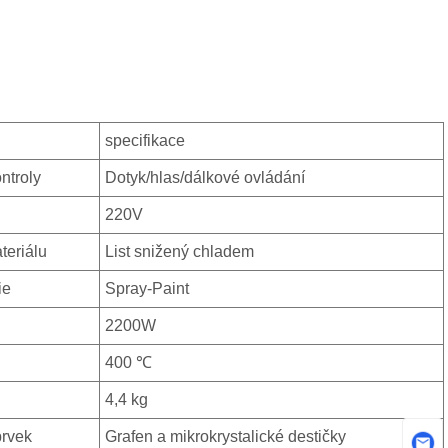
specifikace
ntroly
Dotyk/hlas/dálkové ovládání
220V
teriálu
List snižený chladem
ie
Spray-Paint
2200W
400 ℃
4,4 kg
prvek
Grafen a mikrokrystalické destičky