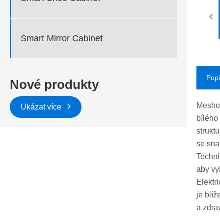
Smart Mirror Cabinet
Popi
Nové produkty
Meshow
Ukázat více
bílého
strukt
se sna
Techni
aby vy
Elektr
je blí
a zdra